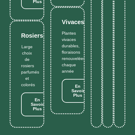
Plus
Vivaces
Plantes
Rosiers
vivaces
durables,
Large
floraisons
choix
renouvelées
de
chaque
rosiers
année
parfumés
et
colorés
En
Savoir
Plus
En
Savoir
Plus