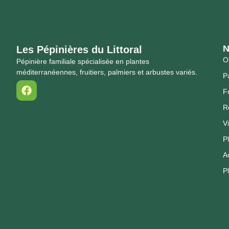
N
Les Pépinières du Littoral
Ol
Pépinière familiale spécialisée en plantes
méditerranéennes, fruitiers, palmiers et arbustes variés.
P
Fr
R
V
P
A
P