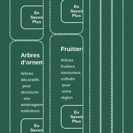
En
Savoir
En
Plus
Savoir
Plus
Fruitiers
Arbres
Arbres
d’ornement
fruitiers
savoureux,
Arbres
cultivés
décoratifs
pour
pour
votre
structurer
région
vos
aménagements
extérieurs
En
Savoir
Plus
En
Savoir