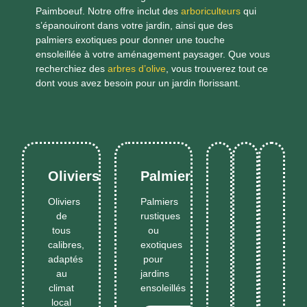
Paimboeuf. Notre offre inclut des
arboriculteurs
qui
s’épanouiront dans votre jardin, ainsi que des
palmiers exotiques pour donner une touche
ensoleillée à votre aménagement paysager. Que vous
recherchiez des
arbres d’olive
, vous trouverez tout ce
dont vous avez besoin pour un jardin florissant.
Oliviers
Palmiers
Essences
Végétaux
Dern
Oliviers
Palmiers
typiques
pour
varié
de
rustiques
Plante
du
haies
dispo
Plantes
En
En
tous
ou
de
No
sud,
persistante
selo
Savoir
Savoi
méditerran
calibres,
exotiques
résistantes
denses
sais
haies
Plus
Plus
adaptés
pour
et
et
et
au
jardins
décoratives
faciles
prod
climat
ensoleillés
local