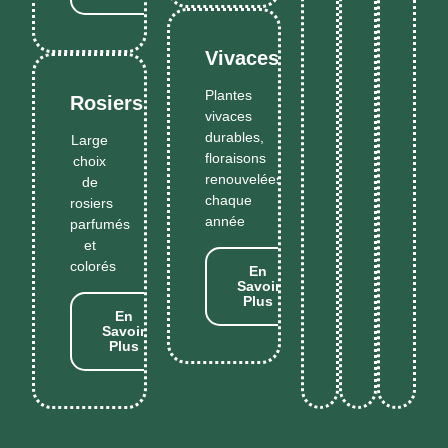
Vivaces
Plantes
Rosiers
vivaces
durables,
Large
floraisons
choix
renouvelées
de
chaque
rosiers
année
parfumés
et
colorés
En
Savoir
Plus
En
Savoir
Plus