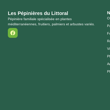
N
Les Pépinières du Littoral
Ol
Pépinière familiale spécialisée en plantes
méditerranéennes, fruitiers, palmiers et arbustes variés.
P
Fr
R
V
P
A
P