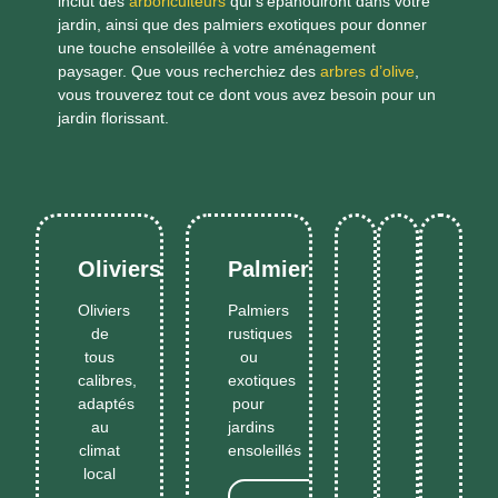
inclut des
arboriculteurs
qui s’épanouiront dans votre
jardin, ainsi que des palmiers exotiques pour donner
une touche ensoleillée à votre aménagement
paysager. Que vous recherchiez des
arbres d’olive
,
vous trouverez tout ce dont vous avez besoin pour un
jardin florissant.
Oliviers
Palmiers
Essences
Végétaux
Dern
Oliviers
Palmiers
typiques
pour
varié
de
rustiques
Plante
du
haies
dispo
Plantes
En
En
tous
ou
de
No
sud,
persistante
selo
Savoir
Savoi
méditerran
calibres,
exotiques
résistantes
denses
sais
haies
Plus
Plus
adaptés
pour
et
et
et
au
jardins
décoratives
faciles
prod
climat
ensoleillés
local