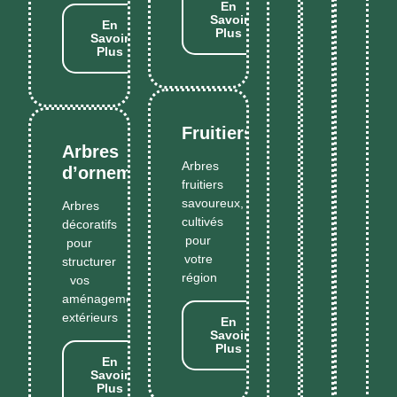
En
Savoir
En
Plus
Savoir
Plus
Fruitiers
Arbres
Arbres
d’ornement
fruitiers
savoureux,
Arbres
cultivés
décoratifs
pour
pour
votre
structurer
région
vos
aménagements
extérieurs
En
Savoir
Plus
En
Savoir
Plus