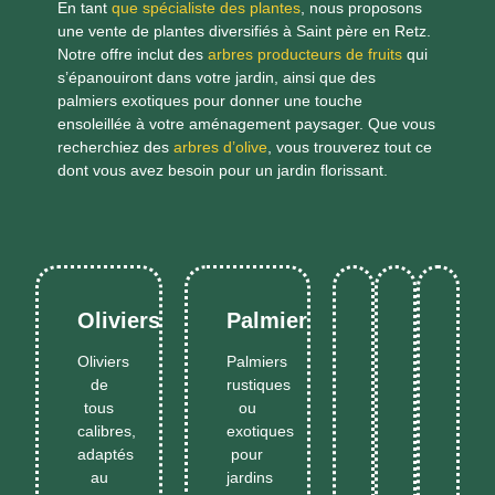
En tant
que spécialiste des plantes
, nous proposons
une vente de plantes diversifiés à Saint père en Retz.
Notre offre inclut des
arbres producteurs de fruits
qui
s’épanouiront dans votre jardin, ainsi que des
palmiers exotiques pour donner une touche
ensoleillée à votre aménagement paysager. Que vous
recherchiez des
arbres d’olive
, vous trouverez tout ce
dont vous avez besoin pour un jardin florissant.
Oliviers
Palmiers
Essences
Végétaux
Dern
Oliviers
Palmiers
typiques
pour
varié
de
rustiques
Plante
du
haies
dispo
Plantes
En
En
tous
ou
de
No
sud,
persistante
selo
Savoir
Savoi
méditerran
calibres,
exotiques
résistantes
denses
sais
haies
Plus
Plus
adaptés
pour
et
et
et
au
jardins
décoratives
faciles
prod