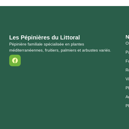
N
Les Pépinières du Littoral
Ol
Pépinière familiale spécialisée en plantes
méditerranéennes, fruitiers, palmiers et arbustes variés.
P
Fr
R
V
P
A
P