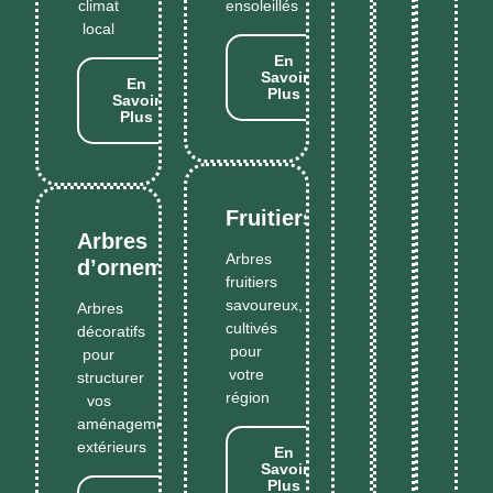
climat
ensoleillés
local
En
Savoir
En
Plus
Savoir
Plus
Fruitiers
Arbres
Arbres
d’ornement
fruitiers
savoureux,
Arbres
cultivés
décoratifs
pour
pour
votre
structurer
région
vos
aménagements
extérieurs
En
Savoir
Plus