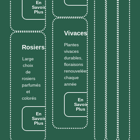
En
Savoir
Plus
Vivaces
Plantes
Rosiers
vivaces
durables,
Large
floraisons
choix
renouvelées
de
chaque
rosiers
année
parfumés
et
colorés
En
Savoir
Plus
En
Savoir
Plus