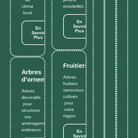
décoratives
faciles
prod
climat
ensoleillés
local
En
Savoir
En
Plus
Savoir
Plus
Fruitiers
Arbres
Arbres
d’ornement
fruitiers
savoureux,
Arbres
cultivés
décoratifs
pour
pour
votre
structurer
région
vos
aménagements
extérieurs
En
Savoir