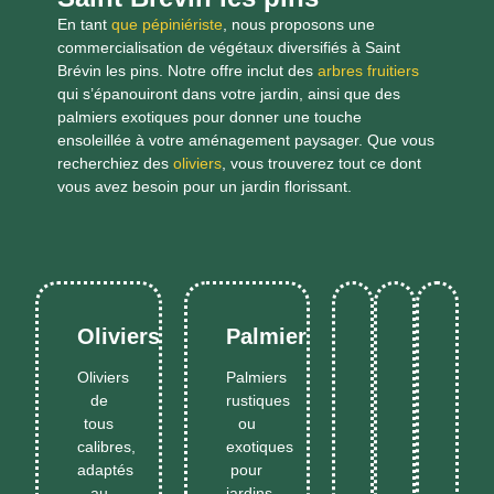
En tant
que pépiniériste
, nous proposons une
commercialisation de végétaux diversifiés à Saint
Brévin les pins. Notre offre inclut des
arbres fruitiers
qui s’épanouiront dans votre jardin, ainsi que des
palmiers exotiques pour donner une touche
ensoleillée à votre aménagement paysager. Que vous
recherchiez des
oliviers
, vous trouverez tout ce dont
vous avez besoin pour un jardin florissant.
Oliviers
Palmiers
Essences
Végétaux
Dern
Oliviers
Palmiers
typiques
pour
varié
de
rustiques
Plante
du
haies
dispo
Plantes
En
En
tous
ou
de
No
sud,
persistante
selo
Savoir
Savoi
méditerran
calibres,
exotiques
résistantes
denses
sais
haies
Plus
Plus
adaptés
pour
et
et
et
au
jardins