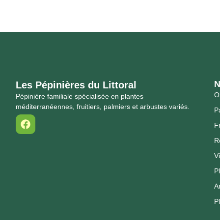
N
Les Pépinières du Littoral
Ol
Pépinière familiale spécialisée en plantes
méditerranéennes, fruitiers, palmiers et arbustes variés.
P
Fr
R
V
P
A
P