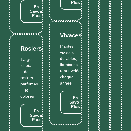
Plus
En
Savoir
Plus
Vivaces
Plantes
Rosiers
vivaces
durables,
Large
floraisons
choix
renouvelées
de
chaque
rosiers
année
parfumés
et
colorés
En
Savoir
Plus
En
Savoir
Plus