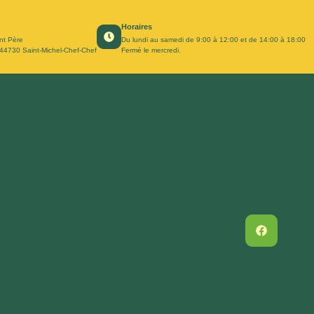
Horaires
nt Père
Du lundi au samedi de 9:00 à 12:00 et de 14:00 à 18:00
 44730 Saint-Michel-Chef-Chef
Fermé le mercredi.