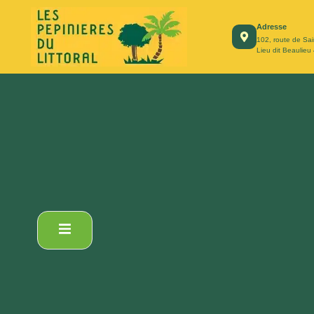
principal
Adresse
102, route de Sai
Lieu dit Beaulieu