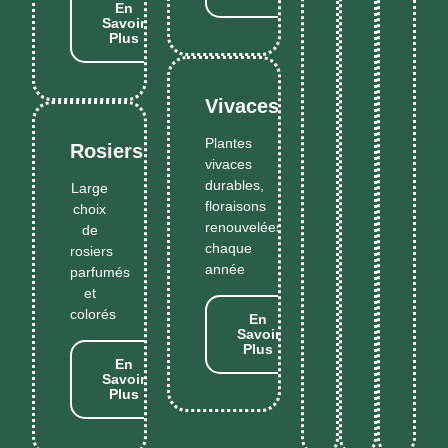
En
Savoir
Plus
Vivaces
Plantes
Rosiers
vivaces
durables,
Large
floraisons
choix
renouvelées
de
chaque
rosiers
année
parfumés
et
colorés
En
Savoir
Plus
En
Savoir
Plus