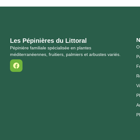
N
Les Pépinières du Littoral
Ol
Pépinière familiale spécialisée en plantes
méditerranéennes, fruitiers, palmiers et arbustes variés.
P
Fr
R
V
P
A
P