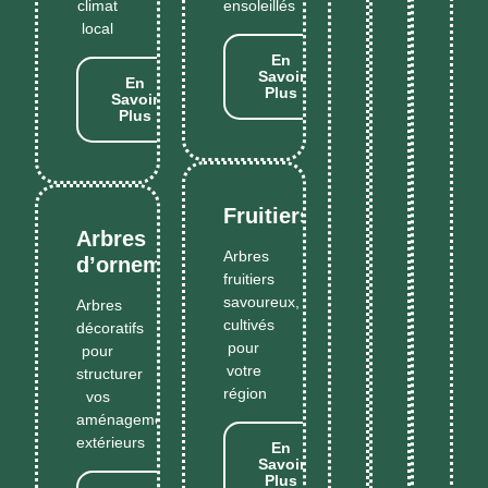
climat
ensoleillés
local
En
Savoir
En
Plus
Savoir
Plus
Fruitiers
Arbres
Arbres
d’ornement
fruitiers
savoureux,
Arbres
cultivés
décoratifs
pour
pour
votre
structurer
région
vos
aménagements
extérieurs
En
Savoir
Plus