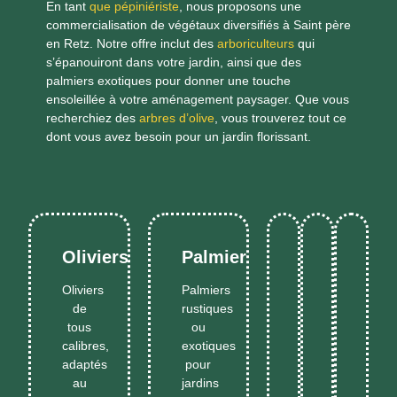
En tant
que pépiniériste
, nous proposons une
commercialisation de végétaux diversifiés à Saint père
en Retz. Notre offre inclut des
arboriculteurs
qui
s’épanouiront dans votre jardin, ainsi que des
palmiers exotiques pour donner une touche
ensoleillée à votre aménagement paysager. Que vous
recherchiez des
arbres d’olive
, vous trouverez tout ce
dont vous avez besoin pour un jardin florissant.
Oliviers
Palmiers
Essences
Végétaux
Dern
Oliviers
Palmiers
typiques
pour
varié
de
rustiques
Plante
du
haies
dispo
Plantes
En
En
tous
ou
de
No
sud,
persistante
selo
Savoir
Savoi
méditerran
calibres,
exotiques
résistantes
denses
sais
haies
Plus
Plus
adaptés
pour
et
et
et
au
jardins
décoratives
faciles
prod